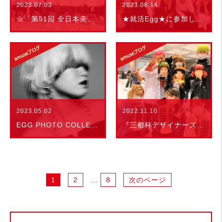
2023.07.03
2023.06.14
☆『第51回 全日本美容技術選手権大会 京都府予選』
★就活Egg★に参加しました！
2023.05.02
2022.11.10
EGG PHOTO COLLECTION！2023
『三都杯デザイナーズコンテスト ２０２２』
1
2
…
8
次のページ