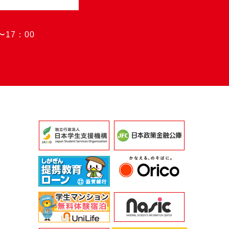
〜17：00