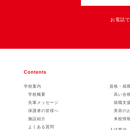
お電話で
Contents
学校案内
資格・就
学校概要
高い合
先輩メッセージ
就職支
保護者の皆様へ
美容の
施設紹介
来校情
よくある質問
入試要項