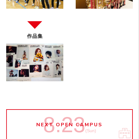
作品集
8.23
NEXT OPEN CAMPUS
(Sun)