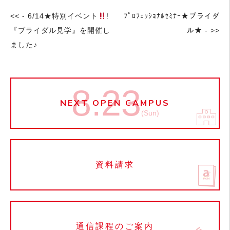
<< - 6/14★特別イベント
!
ﾌﾟﾛﾌｪｯｼｮﾅﾙｾﾐﾅｰ★ブライダ
『ブライダル見学』を開催し
ル★ - >>
ました♪
8.23
NEXT OPEN CAMPUS
(Sun)
資料請求
通信課程のご案内