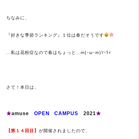
ちなみに、
『好きな季節ランキング』１位は春だそうです
…私は花粉症なので春はちょっと…m(･ω･m)ｿｰﾘｨ
さて！本日は、
★
amuse
OPEN CAMPUS
2021
★
【
第１４
回目
】
が開催されましたので、