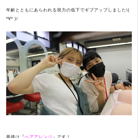
年齢とともにあらわれる視力の低下でギブアップしました\(
º∀º )/
最後は『
ヘアアレンジ
』です！