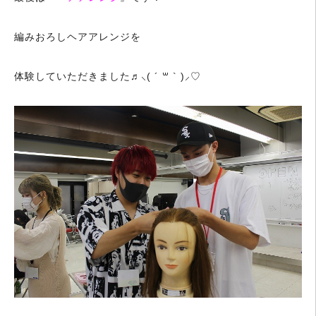
編みおろしヘアアレンジを
体験していただきました♬⸜( ´ ꒳ ` )⸝♡︎