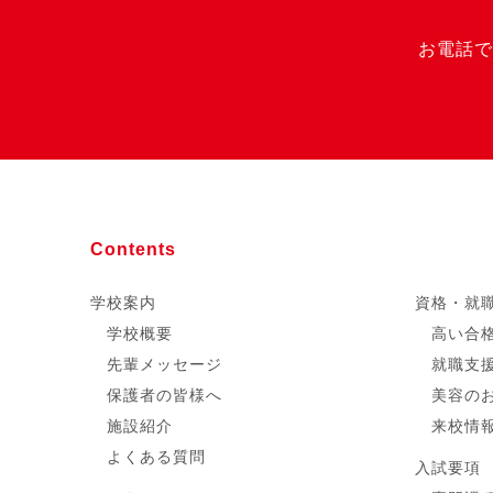
お電話で
Contents
学校案内
資格・就
学校概要
高い合
先輩メッセージ
就職支
保護者の皆様へ
美容の
施設紹介
来校情
よくある質問
入試要項