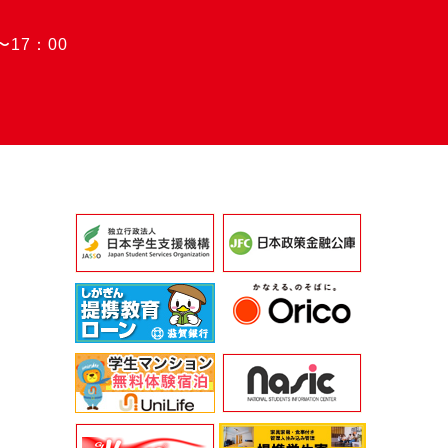
〜17：00