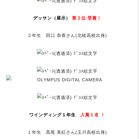
デッサン（展示）
第２位 受賞！
２年生 田口 恭香さん(北稜高校出身)
ワインディング１年生
入賞１名 ！
１年生 髙尾 美紅さん(玉川高校出身)