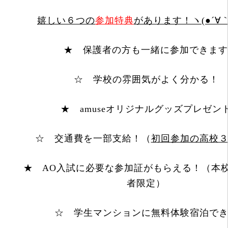
嬉しい６つの
参加特典
があります！ヽ(●´∀｀
★ 保護者の方も一緒に参加できます
☆ 学校の雰囲気がよく分かる
★ amuseオリジナルグッズプレゼン
☆ 交通費を一部支給！（
初回参加の高校
★ AO入試に必要な参加証がもらえる！（本
者限定）
☆ 学生マンションに
無料体験宿泊
で