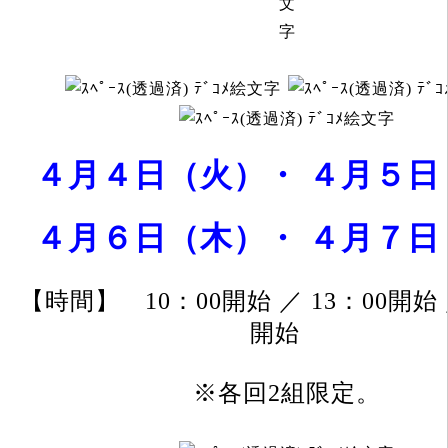
４月４日（火）・
４月
５日
４月
６日（木）・
４月
７日
【時間】 10：00開始 ／ 13：00開始 ／
開始
※各
回2組限定。