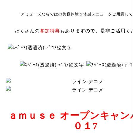
アミューズならではの美容体験＆体感メニューを
ご用意して
たくさんの
参加特典
もありますので、是非ご活用く
ａｍｕｓｅ オープンキャン
０１7