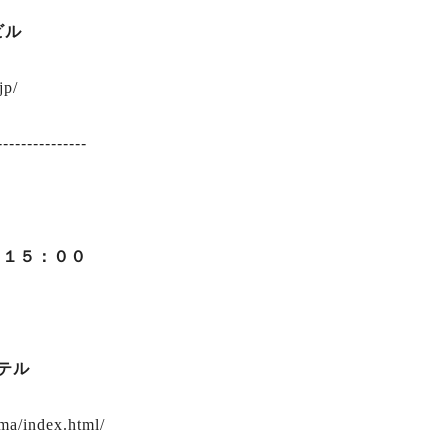
ビル
jp/
---------------
～１５：００
テル
ma/index.html/