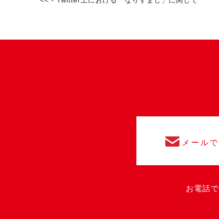
<< - Twitter上における「なりすまし」に関して
メール
お電話で