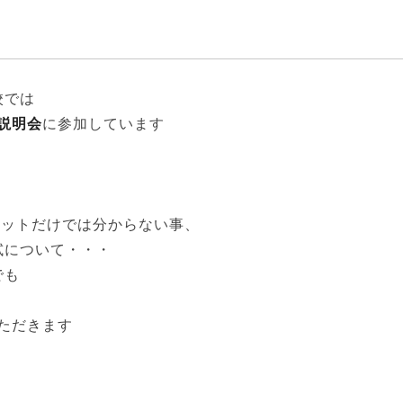
校では
説明会
に参加しています
ットだけでは分からない事、
試について・・・
でも
ただきます