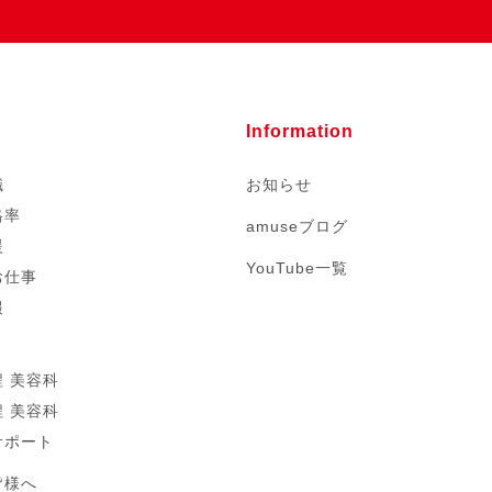
Information
職
お知らせ
格率
amuseブログ
援
YouTube一覧
お仕事
報
 美容科
 美容科
サポート
皆様へ