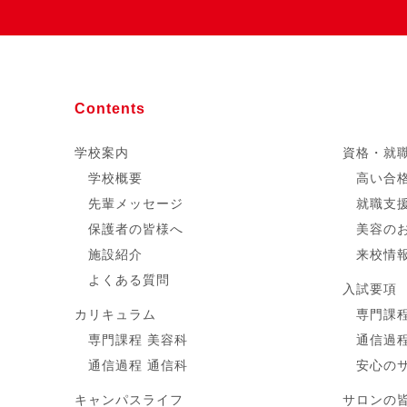
Contents
学校案内
資格・就
学校概要
高い合
先輩メッセージ
就職支
保護者の皆様へ
美容の
施設紹介
来校情
よくある質問
入試要項
カリキュラム
専門課程
専門課程 美容科
通信過程
通信過程 通信科
安心の
キャンパスライフ
サロンの