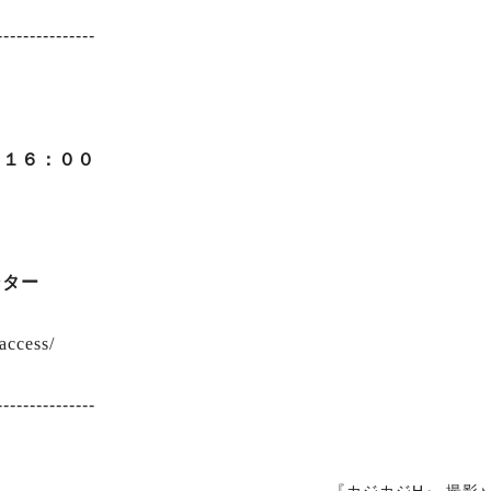
---------------
～１６：００
センター
access/
---------------