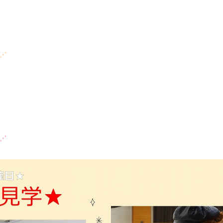
⋱⋰
⋱⋰