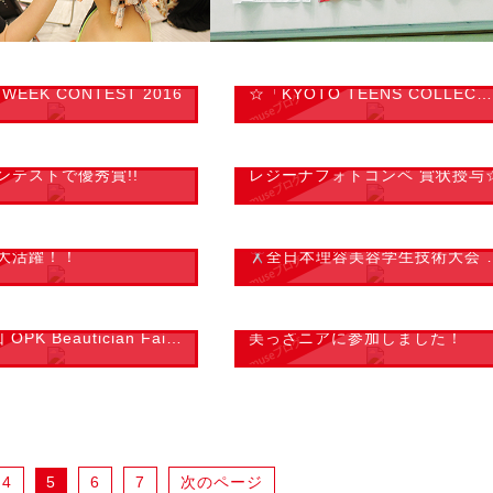
06
2016.06.30
 WEEK CONTEST 2016
☆「KYOTO TEENS COLLECTION 2016」☆
22
2016.02.12
ンテストで優秀賞!!
レジーナフォトコンペ 賞状授与
27
2015.11.26
大活躍！！
全日本理容美容学生技術大会 全国大会に出場
13
2015.10.16
PK Beautician Fair ２０１5
美っざニアに参加しました！
4
5
6
7
次のページ