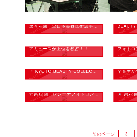
2016.07.08
2016.07.
第４４回 全日本美容技術選手権大会 京都府予選
BEAUTY
2016.06.17
2016.04.
アミューズが上位を独占！！
フォトコ
2015.12.11
2015.11.
『 KYOTO BEAUTY COLLECTION 2015 』
卒業生が
2015.11.19
2015.11.
☆第12回 レジーナフォトコンペ 【グランプリ受賞!!】 ☆
第73回 O
前のページ
3