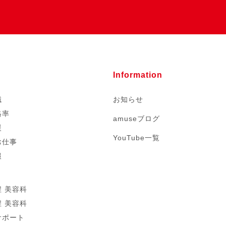
Information
職
お知らせ
格率
amuseブログ
援
YouTube一覧
お仕事
報
 美容科
 美容科
サポート