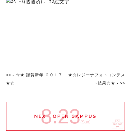
<< - ☆★ 謹賀新年 ２０１７
★☆レジーナフォトコンテス
★☆
ト結果☆★ - >>
8.23
NEXT OPEN CAMPUS
(Sun)