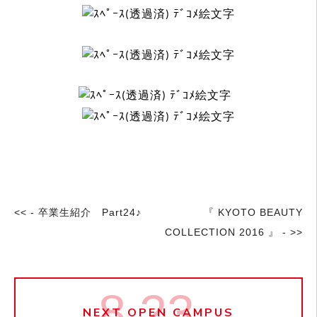
<< - 卒業生紹介 Part24♪
『 KYOTO BEAUTY
COLLECTION 2016 』 - >>
8.23
NEXT OPEN CAMPUS