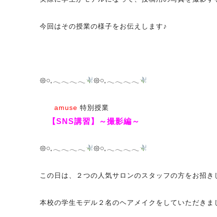
今回はその授業の様子をお伝えします♪
𑁍𓏸𓈒𓂃𓂃𓂃𓂃
𑁍𓏸𓈒𓂃𓂃𓂃𓂃
amuse
特別授業
【
SNS講習
】～撮影編～
𑁍𓏸𓈒𓂃𓂃𓂃𓂃
𑁍𓏸𓈒𓂃𓂃𓂃𓂃
この日は、２つの人気サロンのスタッフの方をお招き
本校の学生モデル２名のヘアメイクをしていただきま