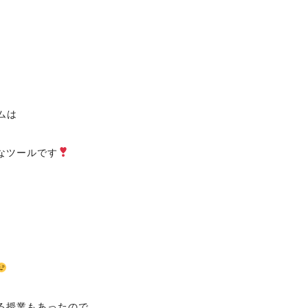
ムは
なツールです
る授業もあったので、