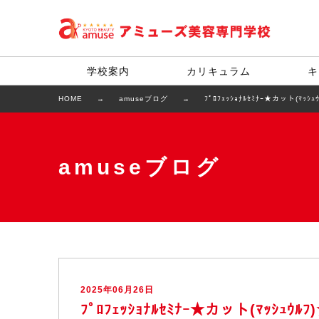
学校案内
カリキュラム
キ
HOME
amuseブログ
ﾌﾟﾛﾌｪｯｼｮﾅﾙｾﾐﾅｰ★カット(ﾏｯｼｭ
amuseブログ
2025年06月26日
ﾌﾟﾛﾌｪｯｼｮﾅﾙｾﾐﾅｰ★カット(ﾏｯｼｭｳﾙﾌ