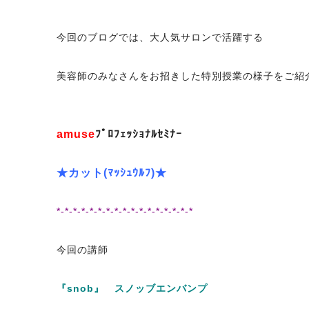
今回のブログでは、大人気サロンで活躍する
美容師のみなさんをお招きした特別授業の様子をご紹
amuse
ﾌﾟﾛﾌｪｯｼｮﾅﾙｾﾐﾅｰ
★カット(ﾏｯｼｭｳﾙﾌ)★
*-*-*-*-*-*-*-*-*-*-*-*-*-*-*-*-*
今回の講師
『snob』
スノッブエンバンプ