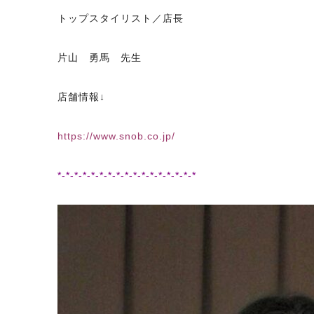
トップスタイリスト／店長
片山 勇馬 先生
店舗情報↓
https://www.snob.co.jp/
*-*-*-*-*-*-*-*-*-*-*-*-*-*-*-*-*