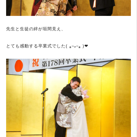
先生と生徒の絆が垣間見え、
とても感動する卒業式でした( ⁎ᵕᴗᵕ⁎ )❤︎