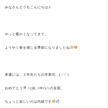
みなさんどうもこんにちは♬
やっと暖かくなってきて、
ようやく春を感じる季節になりましたね
来週には、２年生たちの卒業式…( ˶ˊᵕˋ)
おめでとう
ヽ(@,,>∀<)ﾉ♪の反面、
ちょっと寂しいのは内緒です