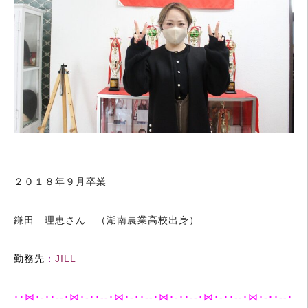
２０１８年９月卒業
鎌田 理恵さん （湖南農業高校出身）
勤務先
：
JILL
･･⋈･-･･--･⋈･-･･--･⋈･-･･--･⋈･-･･--･⋈･-･･--･⋈･-･･--･