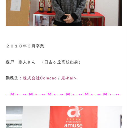
２０１０年３月卒業
森戸 崇人さん （日吉ヶ丘高校出身）
勤務先
：
株式会社Colecao
/
庵-hair-
･･⋈･-･･--･⋈･-･･--･⋈･-･･--･⋈･-･･--･⋈･-･･--･⋈･-･･--･