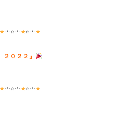
･*･✩･*･
✩･*･
 ２０２２』
･*･✩･*･
✩･*･