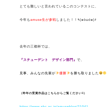
とても難しいと言われているこのコンテストに、
今年も
amuse生が参戦
しました！！٩(๑òωó๑)۶
去年の三都杯では、
『スチューデント デザイン部門』
で、
見事、みんなの先輩が
優勝
を勝ち取りました
（昨年の受賞作品はこちらからご覧ください☟）
https://www.abc.ac.jp/amuseblog/21041