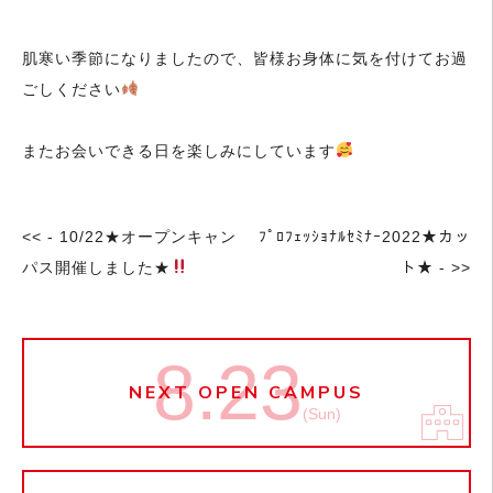
肌寒い季節になりましたので、皆様お身体に気を付けてお過
ごしください
またお会いできる日を楽しみにしています
<< - 10/22★オープンキャン
ﾌﾟﾛﾌｪｯｼｮﾅﾙｾﾐﾅｰ2022★カッ
パス開催しました★
ト★ - >>
8.23
NEXT OPEN CAMPUS
(Sun)