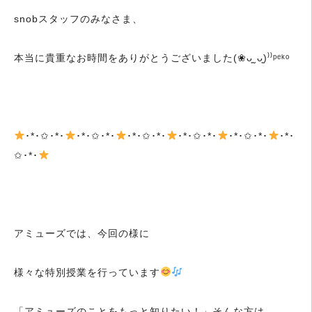
snobスタッフのみなさま、
本当に貴重なお時間をありがとうございました(❀ᴗ͈ˬᴗ͈)⁾⁾ᵖᵉᵏᵒ
･*･✩･*･
･*･✩･*･
･*･✩･*･
･*･✩･*･
･*･✩･*･
･*･
✩･*･
アミューズでは、今回の様に
様々な特別授業を行っています
「アミューズのことをもっと知りたい！」そんな方は、