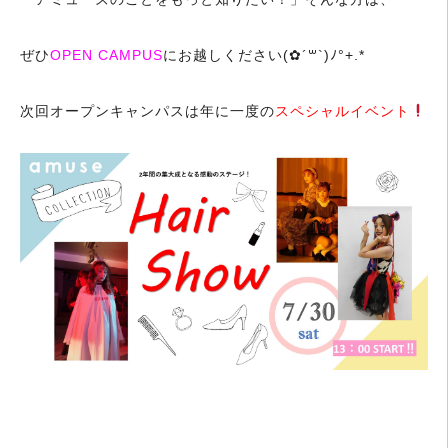
ぜひ
OPEN CAMPUS
にお越しください(✿´꒳`)ﾉ°+.*
次回オープンキャンパスは年に一度の
スペシャルイベント