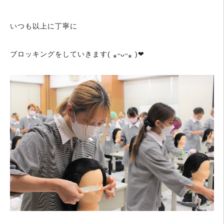
いつも以上に丁寧に
ブロッキングをしていきます( ⁎ᵕᴗᵕ⁎ )❤︎