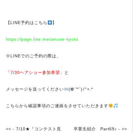
【LINE予約はこちら
】
https://page.line.me/amuse-kyoto
※LINEでのご予約の際は、
「7/30ヘアショー参加希望」
と
メッセージを送ってください
(✿´꒳`)ﾉ°+.*
こちらから確認事項のご連絡をさせていただきます
<< - 7/10★『コンテスト見
卒業生紹介 Part69♪ - >>