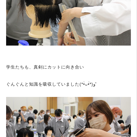
学生たちも、真剣にカットに向き合い
ぐんぐんと知識を吸収していました(*•̀ᴗ•́*)و ̑̑