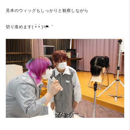
見本のウィッグもしっかりと観察しながら
切り進めます( •̀ •́ )୨⚑︎゛