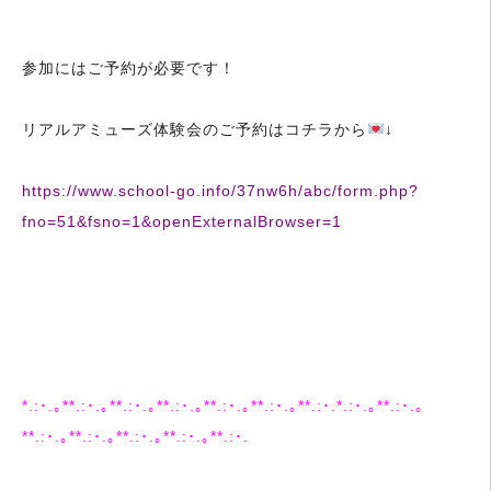
参加にはご予約が必要です！
リアルアミューズ体験会のご予約はコチラから
↓
https://www.school-go.info/37nw6h/abc/form.php?
fno=51&fsno=1&openExternalBrowser=1
*.:･.｡**.:･.｡**.:･.｡**.:･.｡**.:･.｡**.:･.｡**.:･.*.:･.｡**.:･.｡
**.:･.｡**.:･.｡**.:･.｡**.:･.｡**.:･.