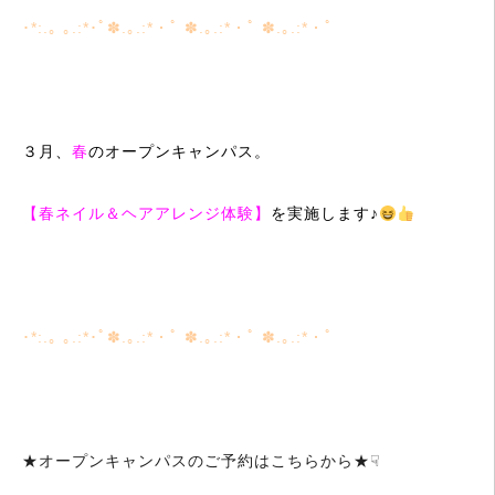
･*:.｡ ｡.:*･ﾟ✽.｡.:*・ﾟ ✽.｡.:*・ﾟ ✽.｡.:*・ﾟ
３月、
春
のオープンキャンパス。
【春ネイル＆ヘアアレンジ体験】
を実施します♪
･*:.｡ ｡.:*･ﾟ✽.｡.:*・ﾟ ✽.｡.:*・ﾟ ✽.｡.:*・ﾟ
★オープンキャンパスのご予約はこちらから★☟