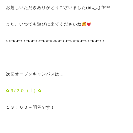
お越しいただきありがとうございました(❀ᴗ͈ˬᴗ͈)⁾⁾ᵖᵉᵏᵒ
また、いつでも遊びに来てくださいね
▹◃┄▸◂┄▹◃┄▸◂┄▹◃┄▸◂┄▹◃▹◃┄▸◂┄▹◃┄▸◂┄▹◃┄▸◂┄▹◃
次回オープンキャンパスは…
✿３/２０（土）✿
１３：００～開催です！