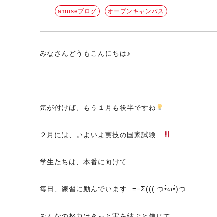
amuseブログ
オープンキャンパス
みなさんどうもこんにちは♪
気が付けば、もう１月も後半ですね
２月には、いよいよ実技の国家試験…
学生たちは、本番に向けて
毎日、練習に励んでいます─=≡Σ((( つ•̀ω•́)つ
みんなの努力はきっと実を結ぶと信じて、