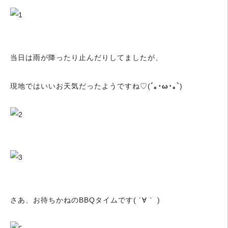
当日は雨が降ったり止んだりしてましたが、
現地ではいいお天気だったようですね♡(
´
｡･
ω
･｡
`
)
さあ、お待ちかねのBBQタイムです( ´∀｀ )