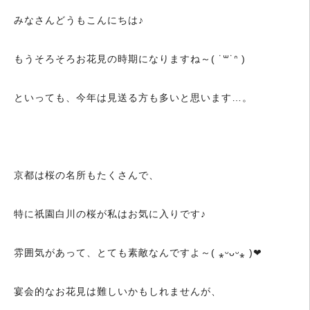
みなさんどうもこんにちは♪
もうそろそろお花見の時期になりますね～( ˙꒳​˙ᐢ )
といっても、今年は見送る方も多いと思います…。
京都は桜の名所もたくさんで、
特に祇園白川の桜が私はお気に入りです♪
雰囲気があって、とても素敵なんですよ～( ⁎ᵕᴗᵕ⁎ )❤︎
宴会的なお花見は難しいかもしれませんが、