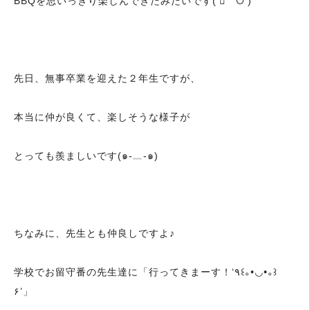
BBQを思いっきり楽しんできたみたいです(
꒳
॑
)
先日、無事卒業を迎えた２年生ですが、
本当に仲が良くて、楽しそうな様子が
とっても羨ましいです(๑-﹏-๑)
ちなみに、先生とも仲良しですよ♪
学校でお留守番の先生達に「行ってきまーす！‘٩꒰｡•◡•｡꒱
۶’」