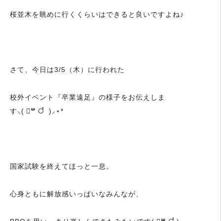
桜並木を眺めに行くくらいはできると良いですよね♪
さて、今日は3/5（木）に行われた
校外イベント『卒業遠足』の様子をお伝えしま
す⸜(
꒳
॑
)⸝⋆*
国家試験を終えてほっと一息。
心身ともに解放感いっぱいなみんなが、