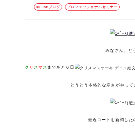
amuseブログ
プロフェッショナルセミナー
みなさん、ど
ク
リ
ス
マ
ス
まであと６日
とうとう本格的な寒さがやって
最近コートを新調した