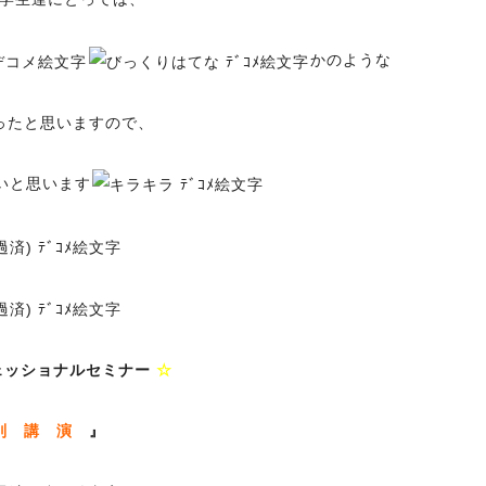
かのような
ったと思いますので、
いと思います
ェッショナルセミナー
☆
別 講 演
』