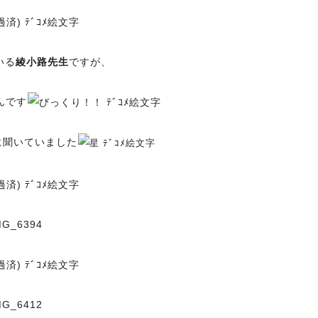
いる
綾小路先生
ですが、
んです
に聞いていました