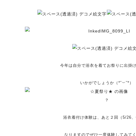
今年は自分で浴衣を着てお祭りに出掛
いかがでしょうか（*˘︶˘*）
？
浴衣着付け体験は、あと２回（5/26、6
なりますのでぜひ一度体験してみて