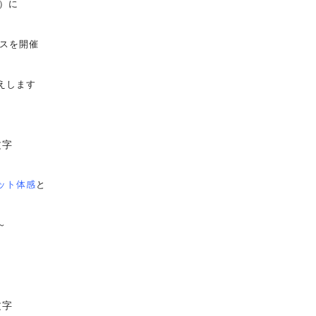
土）に
パスを
開催
えします
ット体感
と
～