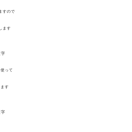
ますので
します
を使って
けます