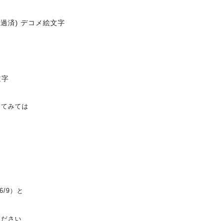
けてみては
/9）と
ください