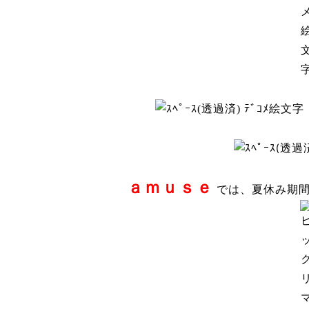
ａｍｕｓｅ
では、夏休み期