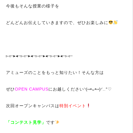
今後もそんな授業の様子を
どんどんお伝えしていきますので、ぜひお楽しみに
▹◃┄▸◂┄▹◃┄▸◂┄▹◃┄▸◂┄▹◃┄▸◂┄▹◃┄
アミューズのことをもっと知りたい！そんな方は
ぜひ
OPEN CAMPUS
にお越しください◝(⑅•ᴗ•⑅)◜..°♡
次回オープンキャンパスは
特別イベント
「コンテスト見学」
です