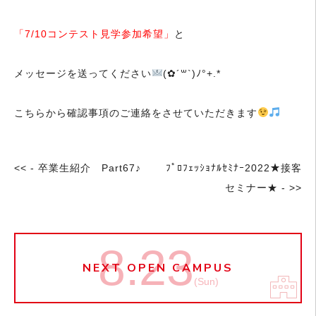
「7/10コンテスト見学参加希望」
と
メッセージを送ってください
(✿´꒳`)ﾉ°+.*
こちらから確認事項のご連絡をさせていただきます
<< - 卒業生紹介 Part67♪
ﾌﾟﾛﾌｪｯｼｮﾅﾙｾﾐﾅｰ2022★接客
セミナー★ - >>
8.23
NEXT OPEN CAMPUS
(Sun)