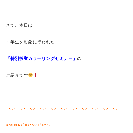
さて、本日は
１年生を対象に行われた
『
特別授業カラーリングセミナー
』
の
ご紹介です
⋱⋰ ⋱⋰ ⋱⋰ ⋱⋰ ⋱⋰ ⋱⋰ ⋱⋰ ⋱⋰ ⋱⋰ ⋱⋰ ⋱⋰
amuseﾌﾟﾛﾌｪｯｼｮﾅﾙｾﾐﾅｰ