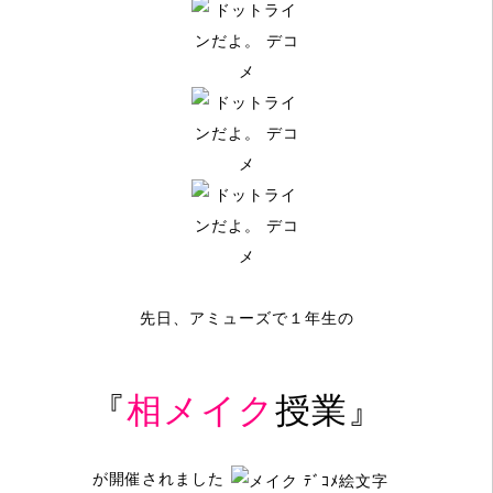
先日、アミューズで１年生の
『
相メイク
授業
』
が
開催されました